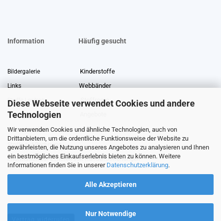
Information
Häufig gesucht
Kinderstoffe
Bildergalerie
Webbänder
Links
Stoffreste
Stoffe Lexikon
Diese Webseite verwendet Cookies und andere
Technologien
Angebote
Über uns
Wir verwenden Cookies und ähnliche Technologien, auch von
Gewerberabatt
Meterware
Drittanbietern, um die ordentliche Funktionsweise der Website zu
Stoffe auf Rechnung
gewährleisten, die Nutzung unseres Angebotes zu analysieren und Ihnen
ein bestmögliches Einkaufserlebnis bieten zu können. Weitere
Information zur Echtheit von Kundenbewertungen
Informationen finden Sie in unserer
Datenschutzerklärung
.
Alle Akzeptieren
Nur Notwendige
Vertrag widerrufen