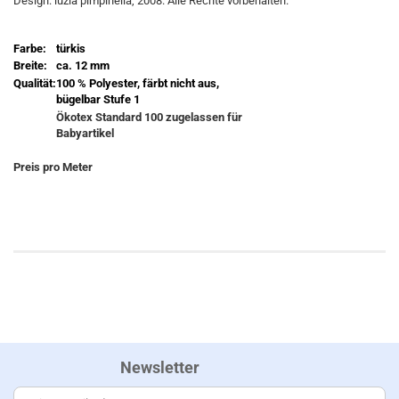
Design: luzia pimpinella, 2008. Alle Rechte vorbehalten.
Farbe:
türkis
Breite:
ca. 12 mm
Qualität:
100 % Polyester, färbt nicht aus,
bügelbar Stufe 1
Ökotex Standard 100 zugelassen für
Babyartikel
Preis pro Meter
Newsletter