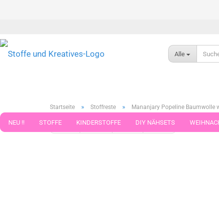
Alle
»
»
Startseite
Stoffreste
Mananjary Popeline Baumwolle we
NEU !!
STOFFE
KINDERSTOFFE
DIY NÄHSETS
WEIHNAC
« Erster
« zurück
weiter »
Letzter »
186
Artikel in 
WEBBAND WEBBÄNDER
NÄHZUBEHÖR
WOLLE UND ZUBEHÖR