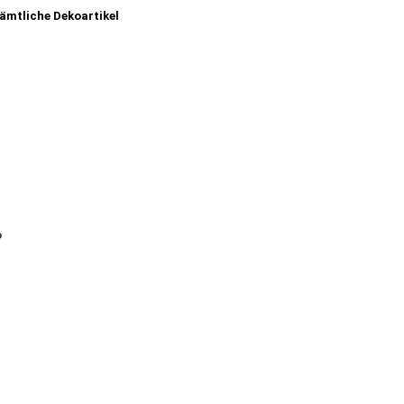
sämtliche Dekoartikel
o