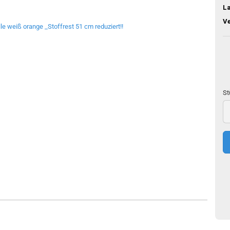
L
V
St
St