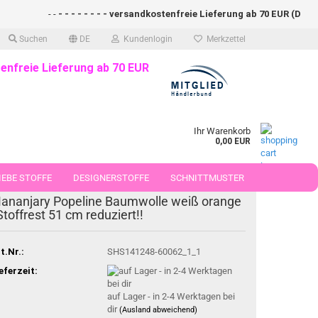
- -
- - - - - - - - versandkostenfreie Lieferung ab 70 EUR (DE)- - - 
Suchen
DE
Kundenlogin
Merkzettel
enfreie Lieferung ab 70 EUR
Ihr Warenkorb
0,00 EUR
EBE STOFFE
DESIGNERSTOFFE
SCHNITTMUSTER
-36%
ananjary Popeline Baumwolle weiß orange
 50 CM
Stoffrest 51 cm reduziert!!
t.Nr.:
SHS141248-60062_1_1
eferzeit:
auf Lager - in 2-4 Werktagen bei
dir
(Ausland abweichend)