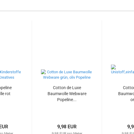
peline
Cotton de Luxe
Cotto
e rot
Baumwolle Webware
Baumwol
Popeline...
o
 EUR
9,98 EUR
9,
ro Meter
9,98 EUR pro Meter
9,98 EU