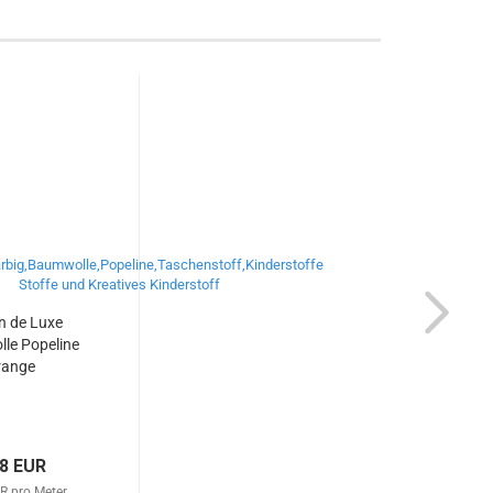
n de Luxe
le Popeline
range
98 EUR
R pro Meter