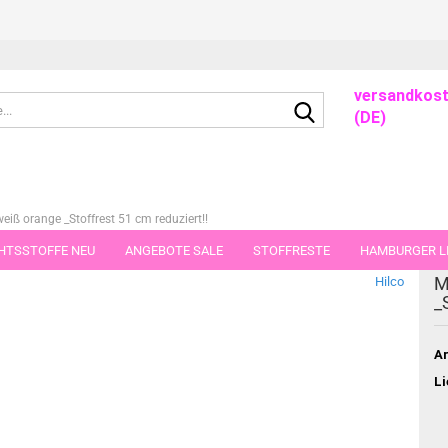
versandkost
Suche...
(DE)
iß orange _Stoffrest 51 cm reduziert!!
HTSSTOFFE NEU
ANGEBOTE SALE
STOFFRESTE
HAMBURGER LI
dieser Kategorie
M
Hilco
GUTSCHEINE
PORTO-FLATRATE
STOFFE IN STÜCKEN VON 25 UND
_
Ar
Li