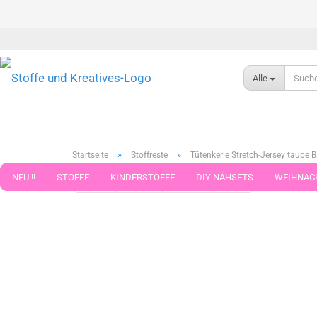
Alle
»
»
Startseite
Stoffreste
Tütenkerle Stretch-Jersey taupe B
NEU !!
STOFFE
KINDERSTOFFE
DIY NÄHSETS
WEIHNAC
« Erster
« zurück
weiter »
Letzter »
188
Artikel in 
WEBBAND WEBBÄNDER
NÄHZUBEHÖR
WOLLE UND ZUBEHÖR