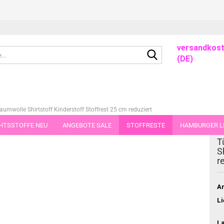
versandkost
Suche...
(DE)
aumwolle Shirtstoff Kinderstoff Stoffrest 25 cm reduziert
HTSSTOFFE NEU
ANGEBOTE SALE
STOFFRESTE
HAMBURGER LI
dieser Kategorie
T
GUTSCHEINE
PORTO-FLATRATE
STOFFE IN STÜCKEN VON 25 UND
S
r
Ar
Li
L