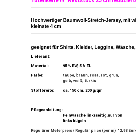
Tütenkerle !!! Reststück 25 cm reduziert!
Hochwertiger Baumwoll-Stretch-Jersey, mit wit
kleinste 4 cm
geeignet für Shirts, Kleider, Leggins, Wäsche, 
Lieferant:
Material:
95 % BW, 5 % EL
Farbe:
taupe, braun, rosa, rot, grün,
gelb, weiß, türkis
Stoffbreite:
ca. 150 cm, 200 g/qm
Pflegeanleitung:
Feinwäsche linksseitig,nur von
links bügeln
Regulärer Meterpreis / Regulär price (per m) 12,98 Eu