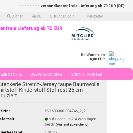
- -
- - - - - - - - versandkostenfreie Lieferung ab 70 EUR (DE)- - - - 
Suchen
DE
Kundenlogin
Merkzettel
enfreie Lieferung ab 70 EUR
Ihr Warenkorb
0,00 EUR
EBE STOFFE
DESIGNERSTOFFE
SCHNITTMUSTER
-30%
ütenkerle Stretch-Jersey taupe Baumwolle
 50 CM
hirtstoff Kinderstoff Stoffrest 25 cm
eduziert
t.Nr.:
SV1603300-004746_2_2
eferzeit:
auf Lager - in 2-4 Werktagen
bei dir
(Ausland abweichend)
agerbestand:
1
Stück