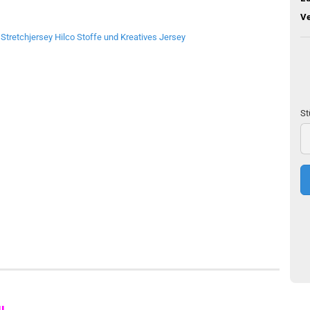
V
St
St