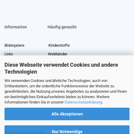
Information
Häufig gesucht
Kinderstoffe
Bildergalerie
Webbänder
Links
Stoffreste
Stoffe Lexikon
Diese Webseite verwendet Cookies und andere
Technologien
Angebote
Über uns
Wir verwenden Cookies und ähnliche Technologien, auch von
Gewerberabatt
Meterware
Drittanbietern, um die ordentliche Funktionsweise der Website zu
Stoffe auf Rechnung
gewährleisten, die Nutzung unseres Angebotes zu analysieren und Ihnen
ein bestmögliches Einkaufserlebnis bieten zu können. Weitere
Information zur Echtheit von Kundenbewertungen
Informationen finden Sie in unserer
Datenschutzerklärung
.
Alle Akzeptieren
Nur Notwendige