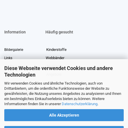
Information
Häufig gesucht
Kinderstoffe
Bildergalerie
Webbänder
Links
Stoffreste
Stoffe Lexikon
Diese Webseite verwendet Cookies und andere
Technologien
Angebote
Über uns
Wir verwenden Cookies und ähnliche Technologien, auch von
Gewerberabatt
Meterware
Drittanbietern, um die ordentliche Funktionsweise der Website zu
Stoffe auf Rechnung
gewährleisten, die Nutzung unseres Angebotes zu analysieren und Ihnen
ein bestmögliches Einkaufserlebnis bieten zu können. Weitere
Information zur Echtheit von Kundenbewertungen
Informationen finden Sie in unserer
Datenschutzerklärung
.
Alle Akzeptieren