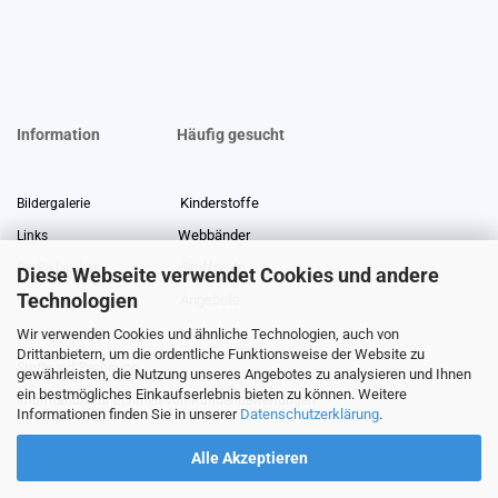
Information
Häufig gesucht
Kinderstoffe
Bildergalerie
Webbänder
Links
Stoffreste
Stoffe Lexikon
Diese Webseite verwendet Cookies und andere
Technologien
Angebote
Über uns
Wir verwenden Cookies und ähnliche Technologien, auch von
Gewerberabatt
Meterware
Drittanbietern, um die ordentliche Funktionsweise der Website zu
Stoffe auf Rechnung
gewährleisten, die Nutzung unseres Angebotes zu analysieren und Ihnen
ein bestmögliches Einkaufserlebnis bieten zu können. Weitere
Information zur Echtheit von Kundenbewertungen
Informationen finden Sie in unserer
Datenschutzerklärung
.
Alle Akzeptieren