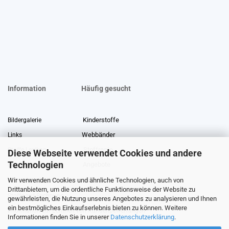
Information
Häufig gesucht
Kinderstoffe
Bildergalerie
Webbänder
Links
Stoffreste
Stoffe Lexikon
Diese Webseite verwendet Cookies und andere
Technologien
Angebote
Über uns
Wir verwenden Cookies und ähnliche Technologien, auch von
Gewerberabatt
Meterware
Drittanbietern, um die ordentliche Funktionsweise der Website zu
Stoffe auf Rechnung
gewährleisten, die Nutzung unseres Angebotes zu analysieren und Ihnen
ein bestmögliches Einkaufserlebnis bieten zu können. Weitere
Information zur Echtheit von Kundenbewertungen
Informationen finden Sie in unserer
Datenschutzerklärung
.