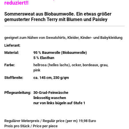
reduziert!!
Sommersweat aus Biobaumwolle. Ein etwas größer
gemusterter French Terry mit Blumen und Paisley
geeignet zum Nähen von Sweatshirts, Kleider, Kinder- und Babykleidung
Lieferant:
Material:
95 % Baumwolle (Biobaumwolle)
5 % Elasthan
Farbe:
hellrosa (helles lachs), ocker, bordeaux, grau,
pink
Stoffbreite:
ca. 145 cm, 230 g/qm
Pflegeanleitung:
30-Grad-Feinwäsche
linksseitig waschen
nur von links bügeln auf Stufe 1
Regulärer Meterpreis / Regulär price (per m) 19,98 Euro
Preis pro Stück / Price per piece