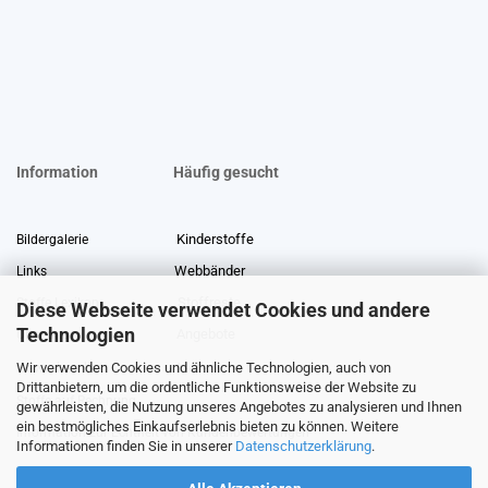
Information
Häufig gesucht
Kinderstoffe
Bildergalerie
Webbänder
Links
Stoffreste
Stoffe Lexikon
Diese Webseite verwendet Cookies und andere
Technologien
Angebote
Über uns
Wir verwenden Cookies und ähnliche Technologien, auch von
Gewerberabatt
Meterware
Drittanbietern, um die ordentliche Funktionsweise der Website zu
Stoffe auf Rechnung
gewährleisten, die Nutzung unseres Angebotes zu analysieren und Ihnen
ein bestmögliches Einkaufserlebnis bieten zu können. Weitere
Information zur Echtheit von Kundenbewertungen
Informationen finden Sie in unserer
Datenschutzerklärung
.