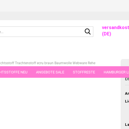
versandkost
Suche...
(DE)
chtsstoff Trachtenstoff ecru braun Baumwolle Webware Rehe
HTSSTOFFE NEU
ANGEBOTE SALE
STOFFRESTE
HAMBURGER LI
R
ieser Kategorie
b
GUTSCHEINE
PORTO-FLATRATE
STOFFE IN STÜCKEN VON 25 UND
Ar
Li
L