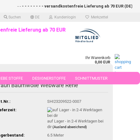
- -
- - - - - - - - versandkostenfreie Lieferung ab 70 EUR (DE)- - - - 
Suchen
DE
Kundenlogin
Merkzettel
enfreie Lieferung ab 70 EUR
Ihr Warenkorb
0,00 EUR
EBE STOFFE
ehsi Weihnachtsstoff Trachtenstoff ecru
DESIGNERSTOFFE
SCHNITTMUSTER
raun Baumwolle Webware Rehe
 50 CM
t.Nr.:
SHI23209522-0007
eferzeit:
auf Lager - in 2-4 Werktagen bei
dir
(Ausland abweichend)
agerbestand:
6.5
Meter