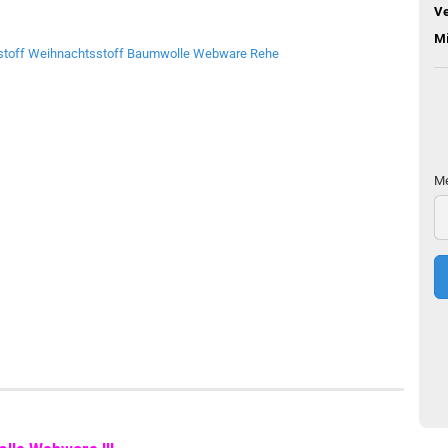
V
M
Me
Me