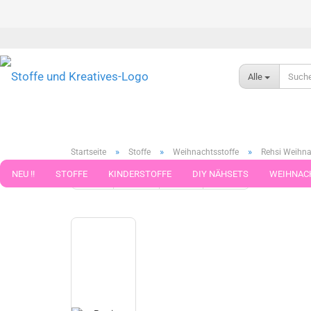
Alle
»
»
»
Startseite
Stoffe
Weihnachtsstoffe
Rehsi Weihna
NEU !!
STOFFE
KINDERSTOFFE
DIY NÄHSETS
WEIHNAC
« Erster
« zurück
weiter »
Letzter »
79
Artikel in d
WEBBAND WEBBÄNDER
NÄHZUBEHÖR
WOLLE UND ZUBEHÖR