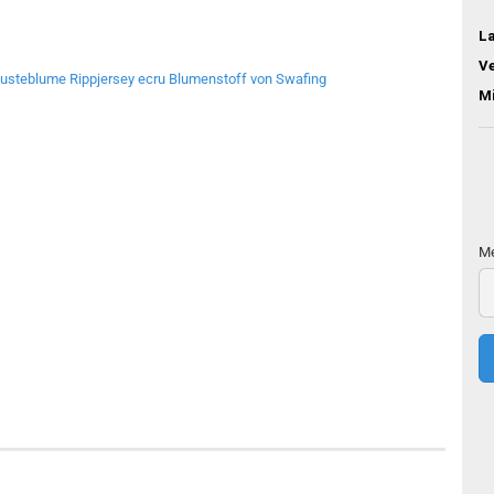
L
V
M
Me
Me