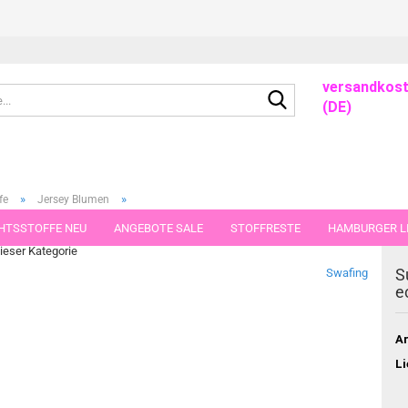
versandkost
Suche...
(DE)
»
»
fe
Jersey Blumen
off Meterware
HTSSTOFFE NEU
ANGEBOTE SALE
STOFFRESTE
HAMBURGER LI
dieser Kategorie
GUTSCHEINE
PORTO-FLATRATE
STOFFE IN STÜCKEN VON 25 UND
S
Swafing
e
Ar
Li