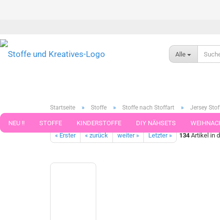
Alle
»
»
»
Startseite
Stoffe
Stoffe nach Stoffart
Jersey Stof
Summer Flowers Pusteblume Rippjersey ecru Swafing Blumenst
NEU !!
STOFFE
KINDERSTOFFE
DIY NÄHSETS
WEIHNAC
« Erster
« zurück
weiter »
Letzter »
134
Artikel in 
WEBBAND WEBBÄNDER
NÄHZUBEHÖR
WOLLE UND ZUBEHÖR