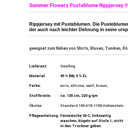
Summer Flowers Pusteblume Rippjersey !!
Rippjersey mit Pusteblumen. Die Pusteblumen
der auch nach leichter Dehnung in seine urs
geeignet zum Nähen von Shirts, Blusen, Tuniken, Rö
Lieferant:
Swafing
Material:
95 % BW, 5 % EL
Farbe:
ecru, altrosa, senf, braun,
Stoffbreite:
ca. 135 cm, 220 g/qm
Ökotex
Standard 100 A18-1158 Hohenstein
Pflegeanleitung:
Feinwäsche 30 C, linksseitig
waschen, bügeln auf Stufe 1, nicht
in den Trockner geben.