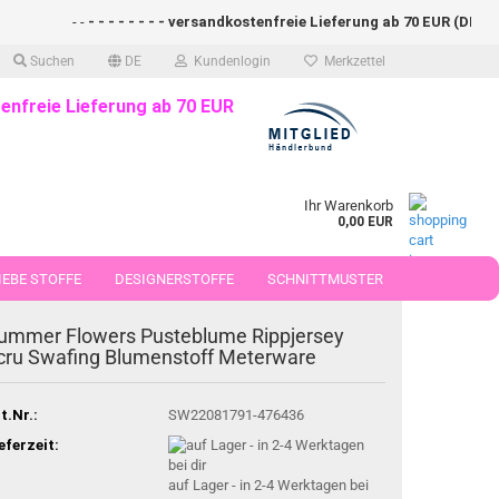
- -
- - - - - - - - versandkostenfreie Lieferung ab 70 EUR (DE)- - - 
Suchen
DE
Kundenlogin
Merkzettel
enfreie Lieferung ab 70 EUR
Ihr Warenkorb
0,00 EUR
EBE STOFFE
DESIGNERSTOFFE
SCHNITTMUSTER
 50 CM
ummer Flowers Pusteblume Rippjersey
cru Swafing Blumenstoff Meterware
t.Nr.:
SW22081791-476436
eferzeit:
auf Lager - in 2-4 Werktagen bei