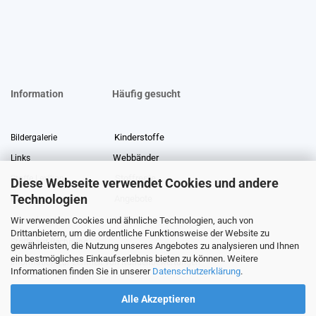
Information
Häufig gesucht
Kinderstoffe
Bildergalerie
Webbänder
Links
Stoffreste
Stoffe Lexikon
Diese Webseite verwendet Cookies und andere
Technologien
Angebote
Über uns
Wir verwenden Cookies und ähnliche Technologien, auch von
Gewerberabatt
Meterware
Drittanbietern, um die ordentliche Funktionsweise der Website zu
Stoffe auf Rechnung
gewährleisten, die Nutzung unseres Angebotes zu analysieren und Ihnen
ein bestmögliches Einkaufserlebnis bieten zu können. Weitere
Information zur Echtheit von Kundenbewertungen
Informationen finden Sie in unserer
Datenschutzerklärung
.
Alle Akzeptieren