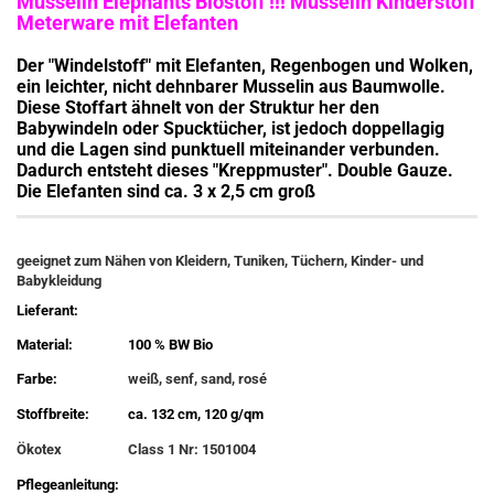
Musselin Elephants Biostoff !!! Musselin Kinderstoff
Meterware mit Elefanten
Der "Windelstoff" mit Elefanten, Regenbogen und Wolken,
ein leichter, nicht dehnbarer Musselin aus Baumwolle.
Diese Stoffart ähnelt von der Struktur her den
Babywindeln oder Spucktücher, ist jedoch doppellagig
und die Lagen sind punktuell miteinander verbunden.
Dadurch entsteht dieses "Kreppmuster". Double Gauze.
Die Elefanten sind ca. 3 x 2,5 cm groß
geeignet zum Nähen von Kleidern, Tuniken, Tüchern, Kinder- und
Babykleidung
Lieferant:
Material:
100 % BW Bio
Farbe:
weiß, senf, sand, rosé
Stoffbreite:
ca. 132 cm, 120 g/qm
Ökotex
Class 1 Nr: 1501004
Pflegeanleitung: