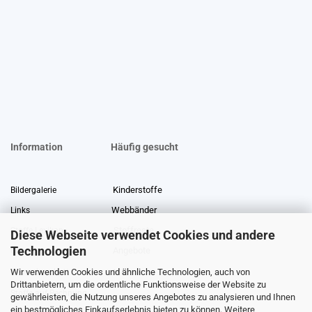
Information
Häufig gesucht
Kinderstoffe
Bildergalerie
Webbänder
Links
Stoffreste
Stoffe Lexikon
Diese Webseite verwendet Cookies und andere
Technologien
Angebote
Über uns
Wir verwenden Cookies und ähnliche Technologien, auch von
Gewerberabatt
Meterware
Drittanbietern, um die ordentliche Funktionsweise der Website zu
Stoffe auf Rechnung
gewährleisten, die Nutzung unseres Angebotes zu analysieren und Ihnen
ein bestmögliches Einkaufserlebnis bieten zu können. Weitere