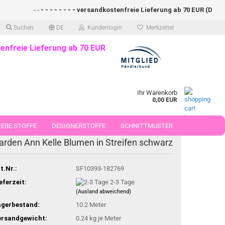
- -
- - - - - - - - versandkostenfreie Lieferung ab 70 EUR (DE)- - - 
Suchen
DE
Kundenlogin
Merkzettel
enfreie Lieferung ab 70 EUR
Ihr Warenkorb
0,00 EUR
EBE STOFFE
DESIGNERSTOFFE
SCHNITTMUSTER
arden Ann Kelle Blumen in Streifen schwarz
 50 CM
t.Nr.:
SF10393-182769
eferzeit:
2-3 Tage
(Ausland abweichend)
agerbestand:
10.2
Meter
ersandgewicht:
0.24
kg je Meter