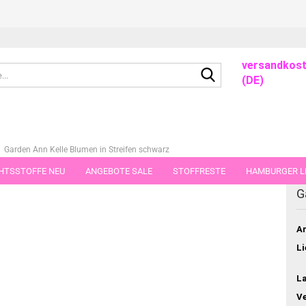
versandkost
Suche...
(DE)
Garden Ann Kelle Blumen in Streifen schwarz
HTSSTOFFE NEU
ANGEBOTE SALE
STOFFRESTE
HAMBURGER LI
ieser Kategorie
G
GUTSCHEINE
PORTO-FLATRATE
STOFFE IN STÜCKEN VON 25 UND
Ar
Li
L
V