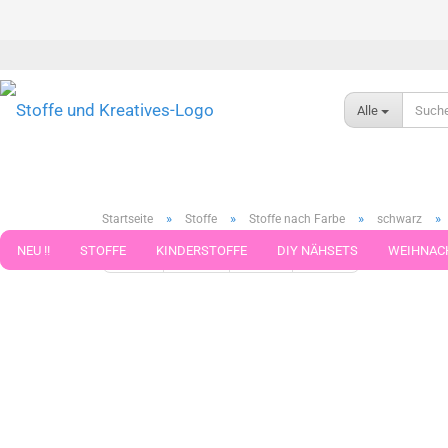
Alle
»
»
»
»
Startseite
Stoffe
Stoffe nach Farbe
schwarz
NEU !!
STOFFE
KINDERSTOFFE
DIY NÄHSETS
WEIHNAC
« Erster
« zurück
weiter »
Letzter »
38
Artikel in d
WEBBAND WEBBÄNDER
NÄHZUBEHÖR
WOLLE UND ZUBEHÖR