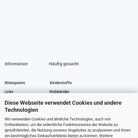
Information
Häufig gesucht
Kinderstoffe
Bildergalerie
Webbänder
Links
Stoffreste
Stoffe Lexikon
Diese Webseite verwendet Cookies und andere
Technologien
Angebote
Über uns
Wir verwenden Cookies und ähnliche Technologien, auch von
Gewerberabatt
Meterware
Drittanbietern, um die ordentliche Funktionsweise der Website zu
Stoffe auf Rechnung
gewährleisten, die Nutzung unseres Angebotes zu analysieren und Ihnen
ein bestmögliches Einkaufserlebnis bieten zu können. Weitere
Information zur Echtheit von Kundenbewertungen