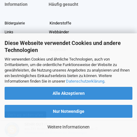
Information
Häufig gesucht
Kinderstoffe
Bildergalerie
Webbänder
Links
Stoffreste
Stoffe Lexikon
Diese Webseite verwendet Cookies und andere
Technologien
Angebote
Über uns
Wir verwenden Cookies und ähnliche Technologien, auch von
Gewerberabatt
Meterware
Drittanbietern, um die ordentliche Funktionsweise der Website zu
Stoffe auf Rechnung
gewährleisten, die Nutzung unseres Angebotes zu analysieren und Ihnen
ein bestmögliches Einkaufserlebnis bieten zu können. Weitere
Information zur Echtheit von Kundenbewertungen
Informationen finden Sie in unserer
Datenschutzerklärung
.
Alle Akzeptieren
Nur Notwendige
Vertrag widerrufen
SEHR GUT
(5 / 5)
Weitere Informationen
aus
231
Bewertungen bei: ebay.de, shopvote.de ⓘ
Shopping Cart Software
by Gambio.com © 2026
Informationen zur Echtheit der Bewertungen