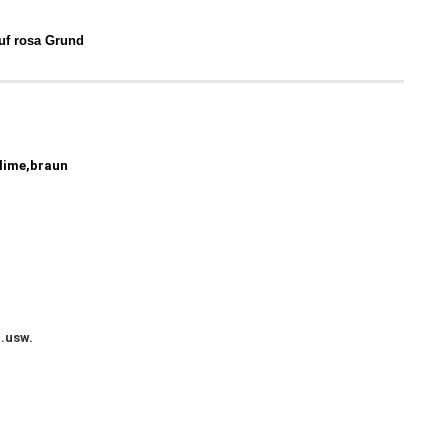
uf rosa Grund
,lime,braun
..usw.