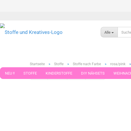
Alle
»
»
»
Startseite
Stoffe
Stoffe nach Farbe
rosa/pink
NEU !!
STOFFE
KINDERSTOFFE
DIY NÄHSETS
WEIHNAC
« Erster
« zurück
weiter »
Letzter »
325
Artikel in 
WEBBAND WEBBÄNDER
NÄHZUBEHÖR
WOLLE UND ZUBEHÖR