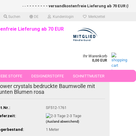
- -
- - - - - - - - versandkostenfreie Lieferung ab 70 EUR (DE)- - -
Suchen
DE
Kundenlogin
Merkzettel
enfreie Lieferung ab 70 EUR
Ihr Warenkorb
0,00 EUR
EBE STOFFE
DESIGNERSTOFFE
SCHNITTMUSTER
lower crystals bedruckte Baumwolle mit
 50 CM
unten Blumen rosa
t.Nr.:
SF512-1761
eferzeit:
2-3 Tage
(Ausland abweichend)
agerbestand:
1
Meter