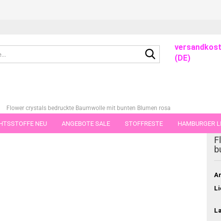
versandkost
Suche...
(DE)
»
Flower crystals bedruckte Baumwolle mit bunten Blumen rosa
HTSSTOFFE NEU
ANGEBOTE SALE
STOFFRESTE
HAMBURGER LI
dieser Kategorie
F
GUTSCHEINE
PORTO-FLATRATE
STOFFE IN STÜCKEN VON 25 UND
b
Ar
Li
L