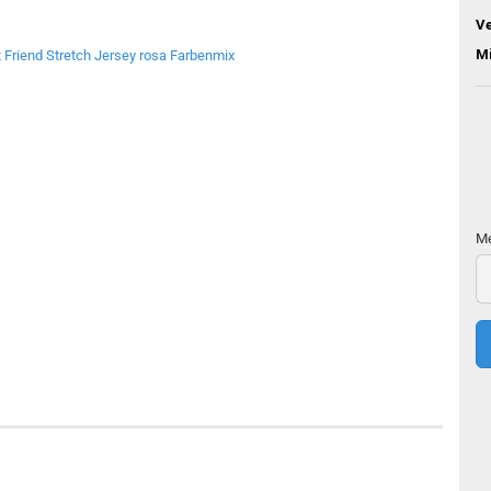
V
M
Me
Me