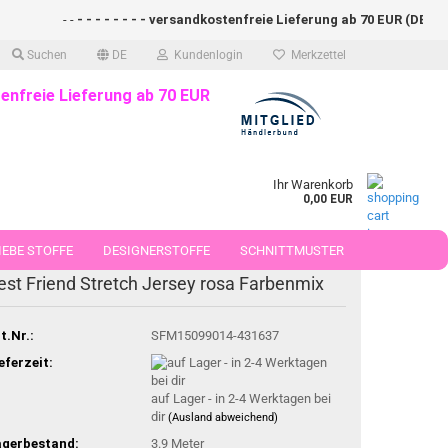
- -
- - - - - - - - versandkostenfreie Lieferung ab 70 EUR (DE)- - - 
Suchen
DE
Kundenlogin
Merkzettel
enfreie Lieferung ab 70 EUR
Ihr Warenkorb
0,00 EUR
EBE STOFFE
DESIGNERSTOFFE
SCHNITTMUSTER
-21%
est Friend Stretch Jersey rosa Farbenmix
 50 CM
t.Nr.:
SFM15099014-431637
eferzeit:
auf Lager - in 2-4 Werktagen bei
dir
(Ausland abweichend)
agerbestand:
3.9
Meter