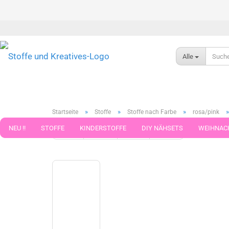
Alle
»
»
»
Startseite
Stoffe
Stoffe nach Farbe
rosa/pink
NEU !!
STOFFE
KINDERSTOFFE
DIY NÄHSETS
WEIHNAC
« Erster
« zurück
weiter »
Letzter »
325
Artikel in 
WEBBAND WEBBÄNDER
NÄHZUBEHÖR
WOLLE UND ZUBEHÖR