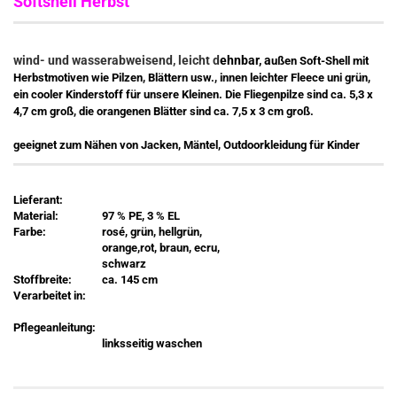
Softshell Herbst
wind- und wasserabweisend, leicht d
ehnbar, a
ußen Soft-Shell mit
Herbstmotiven wie Pilzen, Blättern usw., innen leichter Fleece uni grün,
ein cooler Kinderstoff für unsere Kleinen. Die Fliegenpilze sind ca. 5,3 x
4,7 cm groß, die orangenen Blätter sind ca. 7,5 x 3 cm groß.
geeignet zum Nähen von Jacken, Mäntel, Outdoorkleidung für Kinder
Lieferant:
Material:
97 % PE, 3 % EL
Farbe:
rosé, grün, hellgrün,
orange,rot, braun, ecru,
schwarz
Stoffbreite:
ca. 145 cm
Verarbeitet in:
Pflegeanleitung:
linksseitig waschen