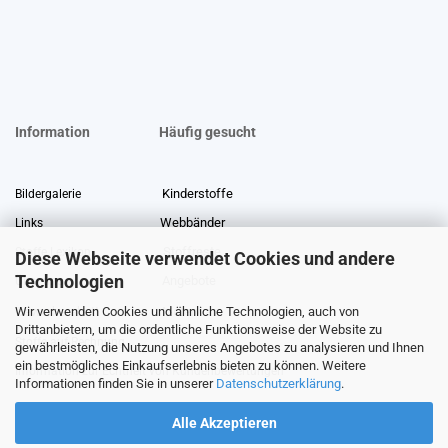
Information
Häufig gesucht
Kinderstoffe
Bildergalerie
Webbänder
Links
Stoffreste
Stoffe Lexikon
Diese Webseite verwendet Cookies und andere
Technologien
Angebote
Über uns
Wir verwenden Cookies und ähnliche Technologien, auch von
Gewerberabatt
Meterware
Drittanbietern, um die ordentliche Funktionsweise der Website zu
Stoffe auf Rechnung
gewährleisten, die Nutzung unseres Angebotes zu analysieren und Ihnen
ein bestmögliches Einkaufserlebnis bieten zu können. Weitere
Information zur Echtheit von Kundenbewertungen
Informationen finden Sie in unserer
Datenschutzerklärung
.
Alle Akzeptieren