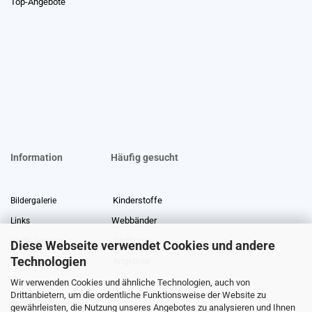
Top-Angebote
Information
Häufig gesucht
Kinderstoffe
Bildergalerie
Webbänder
Links
Stoffreste
Stoffe Lexikon
Diese Webseite verwendet Cookies und andere
Technologien
Angebote
Über uns
Wir verwenden Cookies und ähnliche Technologien, auch von
Gewerberabatt
Meterware
Drittanbietern, um die ordentliche Funktionsweise der Website zu
Stoffe auf Rechnung
gewährleisten, die Nutzung unseres Angebotes zu analysieren und Ihnen