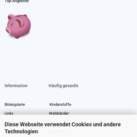
Top-Angebote
Information
Häufig gesucht
Kinderstoffe
Bildergalerie
Webbänder
Links
Stoffreste
Stoffe Lexikon
Diese Webseite verwendet Cookies und andere
Technologien
Angebote
Über uns