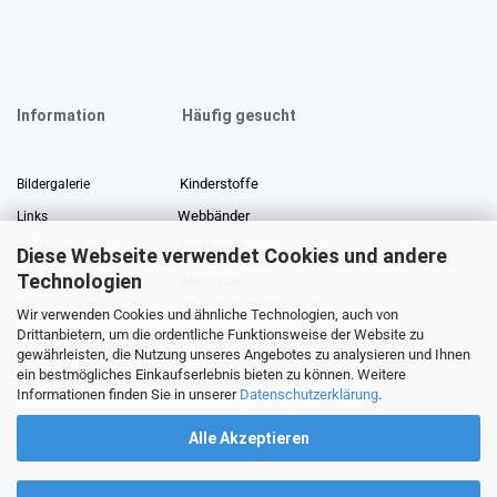
Information
Häufig gesucht
Kinderstoffe
Bildergalerie
Webbänder
Links
Stoffreste
Stoffe Lexikon
Diese Webseite verwendet Cookies und andere
Technologien
Angebote
Über uns
Wir verwenden Cookies und ähnliche Technologien, auch von
Gewerberabatt
Meterware
Drittanbietern, um die ordentliche Funktionsweise der Website zu
Stoffe auf Rechnung
gewährleisten, die Nutzung unseres Angebotes zu analysieren und Ihnen
ein bestmögliches Einkaufserlebnis bieten zu können. Weitere
Information zur Echtheit von Kundenbewertungen
Informationen finden Sie in unserer
Datenschutzerklärung
.
Alle Akzeptieren