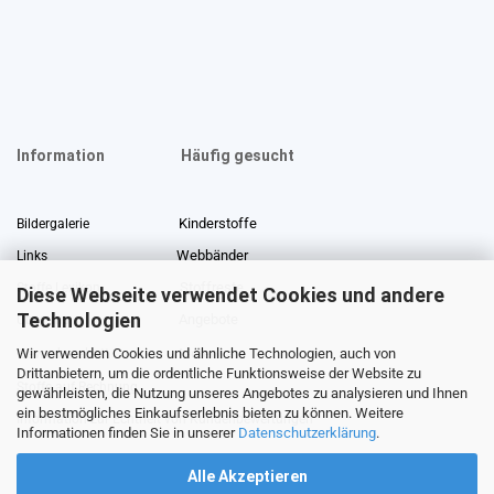
Information
Häufig gesucht
Kinderstoffe
Bildergalerie
Webbänder
Links
Stoffreste
Stoffe Lexikon
Diese Webseite verwendet Cookies und andere
Technologien
Angebote
Über uns
Wir verwenden Cookies und ähnliche Technologien, auch von
Gewerberabatt
Meterware
Drittanbietern, um die ordentliche Funktionsweise der Website zu
Stoffe auf Rechnung
gewährleisten, die Nutzung unseres Angebotes zu analysieren und Ihnen
ein bestmögliches Einkaufserlebnis bieten zu können. Weitere
Information zur Echtheit von Kundenbewertungen
Informationen finden Sie in unserer
Datenschutzerklärung
.
Alle Akzeptieren