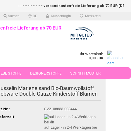
- -
- - - - - - - - versandkostenfreie Lieferung ab 70 EUR (DE)- - - 
Suchen
DE
Kundenlogin
Merkzettel
enfreie Lieferung ab 70 EUR
Ihr Warenkorb
0,00 EUR
EBE STOFFE
DESIGNERSTOFFE
SCHNITTMUSTER
 50 CM
usselin Marlene sand Bio-Baumwollstoff
ebware Double Gauze Kinderstoff Blumen
t.Nr.:
SV2108853-008444
eferzeit:
auf Lager - in 2-4 Werktagen bei