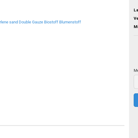
L
V
M
Me
Me