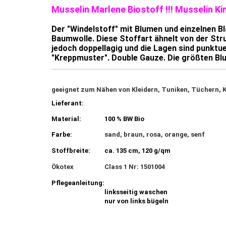
Musselin Marlene Biostoff !!! Musselin K
Der "Windelstoff" mit Blumen und einzelnen Blä
Baumwolle. Diese Stoffart ähnelt von der Str
jedoch doppellagig und die Lagen sind punktu
"Kreppmuster". Double Gauze. Die größten Bl
geeignet zum Nähen von Kleidern, Tuniken, Tüchern, 
Lieferant:
Material:
100 % BW Bio
Farbe:
sand, braun, rosa, orange, senf
Stoffbreite:
ca. 135 cm, 120 g/qm
Ökotex
Class 1 Nr: 1501004
Pflegeanleitung:
linksseitig waschen
nur von links bügeln