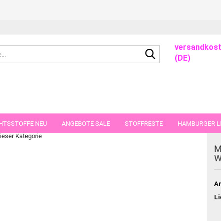
versandkost
Suche...
(DE)
ze Kinderstoff Blumen
HTSSTOFFE NEU
ANGEBOTE SALE
STOFFRESTE
HAMBURGER LI
dieser Kategorie
GUTSCHEINE
PORTO-FLATRATE
STOFFE IN STÜCKEN VON 25 UND
M
W
Ar
Li