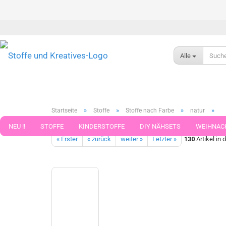
Alle
»
»
»
»
Startseite
Stoffe
Stoffe nach Farbe
natur
Musselin Marlene sand Bio-Baumwollstoff Webware Double Gau
NEU !!
STOFFE
KINDERSTOFFE
DIY NÄHSETS
WEIHNAC
« Erster
« zurück
weiter »
Letzter »
130
Artikel in 
WEBBAND WEBBÄNDER
NÄHZUBEHÖR
WOLLE UND ZUBEHÖR