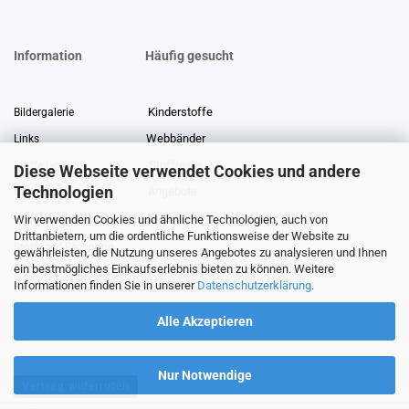
Information
Häufig gesucht
Kinderstoffe
Bildergalerie
Webbänder
Links
Stoffreste
Stoffe Lexikon
Diese Webseite verwendet Cookies und andere
Technologien
Angebote
Über uns
Wir verwenden Cookies und ähnliche Technologien, auch von
Gewerberabatt
Meterware
Drittanbietern, um die ordentliche Funktionsweise der Website zu
Stoffe auf Rechnung
gewährleisten, die Nutzung unseres Angebotes zu analysieren und Ihnen
ein bestmögliches Einkaufserlebnis bieten zu können. Weitere
Information zur Echtheit von Kundenbewertungen
Informationen finden Sie in unserer
Datenschutzerklärung
.
Alle Akzeptieren
Nur Notwendige
Vertrag widerrufen