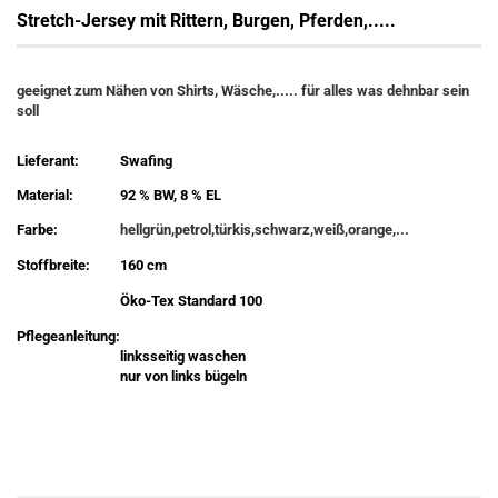
Stretch-Jersey mit Rittern, Burgen, Pferden,.....
geeignet zum Nähen von Shirts, Wäsche,..... für alles was dehnbar sein
soll
Lieferant:
Swafing
Material:
92 % BW, 8 % EL
Farbe:
hellgrün,petrol,türkis,schwarz,weiß,orange,...
Stoffbreite:
160 cm
Öko-Tex Standard 100
Pflegeanleitung:
linksseitig waschen
nur von links bügeln