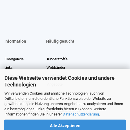
Information
Häufig gesucht
Kinderstoffe
Bildergalerie
Webbänder
Links
Stoffreste
Stoffe Lexikon
Diese Webseite verwendet Cookies und andere
Technologien
Angebote
Über uns
Wir verwenden Cookies und ähnliche Technologien, auch von
Gewerberabatt
Meterware
Drittanbietern, um die ordentliche Funktionsweise der Website zu
Stoffe auf Rechnung
gewährleisten, die Nutzung unseres Angebotes zu analysieren und Ihnen
ein bestmögliches Einkaufserlebnis bieten zu können. Weitere
Information zur Echtheit von Kundenbewertungen
Informationen finden Sie in unserer
Datenschutzerklärung
.
Alle Akzeptieren