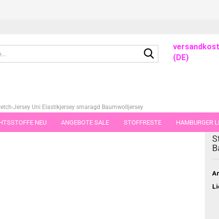
versandkost
Suche...
(DE)
retch-Jersey Uni Elastikjersey smaragd Baumwolljersey
HTSSTOFFE NEU
ANGEBOTE SALE
STOFFRESTE
HAMBURGER LI
dieser Kategorie
S
GUTSCHEINE
PORTO-FLATRATE
STOFFE IN STÜCKEN VON 25 UND
B
Ar
Li