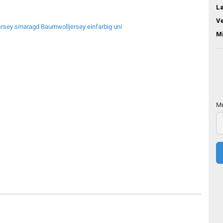
L
V
M
Me
Me