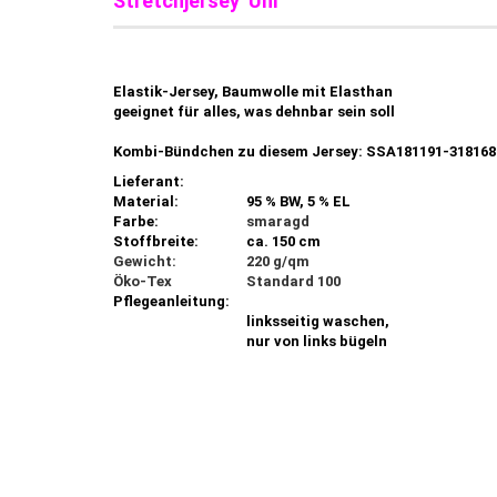
Stretchjersey Uni
Elastik-Jersey, Baumwolle mit Elasthan
geeignet für alles, was dehnbar sein soll
Kombi-Bündchen zu diesem Jersey: SSA181191-318168
Lieferant:
Material:
95 % BW, 5 % EL
Farbe:
smaragd
Stoffbreite:
ca. 150 cm
Gewicht:
220 g/qm
Öko-Tex
Standard 100
Pflegeanleitung:
linksseitig waschen,
nur von links bügeln