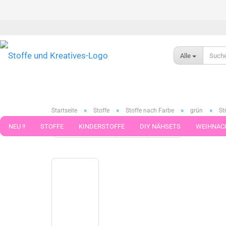
Alle
»
»
»
»
Startseite
Stoffe
Stoffe nach Farbe
grün
St
NEU !!
STOFFE
KINDERSTOFFE
DIY NÄHSETS
WEIHNAC
« Erster
« zurück
weiter »
Letzter »
276
Artikel in 
WEBBAND WEBBÄNDER
NÄHZUBEHÖR
WOLLE UND ZUBEHÖR