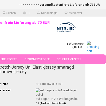
- -
- - - - - - - - versandkostenfreie Lieferung ab 70 EUR (DE)- -
Suchen
DE
Kundenlogin
Merkzettel
enfreie Lieferung ab 70 EUR
Ihr Warenkorb
0,00 EUR
EBE STOFFE
DESIGNERSTOFFE
SCHNITTMUSTER
tretch-Jersey Uni Elastikjersey smaragd
 50 CM
aumwolljersey
t.Nr.:
SSA181157-314180
eferzeit:
auf Lager - in 2-4 Werktagen bei
dir
(Ausland abweichend)