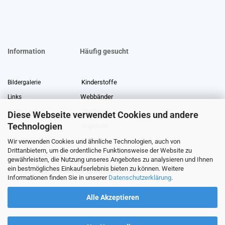
Information
Häufig gesucht
Kinderstoffe
Bildergalerie
Webbänder
Links
Stoffreste
Stoffe Lexikon
Diese Webseite verwendet Cookies und andere
Technologien
Angebote
Über uns
Wir verwenden Cookies und ähnliche Technologien, auch von
Gewerberabatt
Meterware
Drittanbietern, um die ordentliche Funktionsweise der Website zu
Stoffe auf Rechnung
gewährleisten, die Nutzung unseres Angebotes zu analysieren und Ihnen
ein bestmögliches Einkaufserlebnis bieten zu können. Weitere
Information zur Echtheit von Kundenbewertungen
Informationen finden Sie in unserer
Datenschutzerklärung
.
Alle Akzeptieren