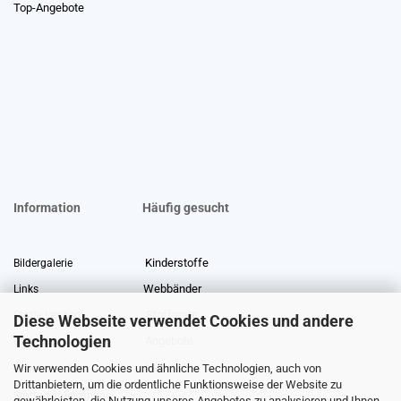
Top-Angebote
Information
Häufig gesucht
Kinderstoffe
Bildergalerie
Webbänder
Links
Stoffreste
Stoffe Lexikon
Diese Webseite verwendet Cookies und andere
Technologien
Angebote
Über uns
Wir verwenden Cookies und ähnliche Technologien, auch von
Gewerberabatt
Meterware
Drittanbietern, um die ordentliche Funktionsweise der Website zu
Stoffe auf Rechnung
gewährleisten, die Nutzung unseres Angebotes zu analysieren und Ihnen