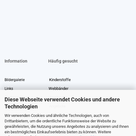
Information
Häufig gesucht
Kinderstoffe
Bildergalerie
Webbänder
Links
Stoffreste
Stoffe Lexikon
Diese Webseite verwendet Cookies und andere
Technologien
Angebote
Über uns
Wir verwenden Cookies und ähnliche Technologien, auch von
Gewerberabatt
Meterware
Drittanbietern, um die ordentliche Funktionsweise der Website zu
Stoffe auf Rechnung
gewährleisten, die Nutzung unseres Angebotes zu analysieren und Ihnen
ein bestmögliches Einkaufserlebnis bieten zu können. Weitere
Information zur Echtheit von Kundenbewertungen