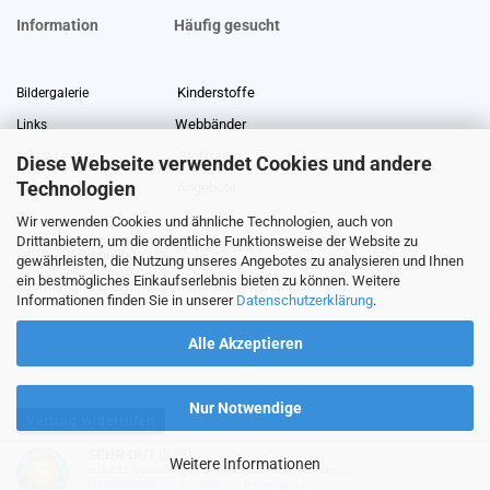
Information
Häufig gesucht
Kinderstoffe
Bildergalerie
Webbänder
Links
Stoffreste
Stoffe Lexikon
Diese Webseite verwendet Cookies und andere
Technologien
Angebote
Über uns
Wir verwenden Cookies und ähnliche Technologien, auch von
Gewerberabatt
Meterware
Drittanbietern, um die ordentliche Funktionsweise der Website zu
Stoffe auf Rechnung
gewährleisten, die Nutzung unseres Angebotes zu analysieren und Ihnen
ein bestmögliches Einkaufserlebnis bieten zu können. Weitere
Information zur Echtheit von Kundenbewertungen
Informationen finden Sie in unserer
Datenschutzerklärung
.
Alle Akzeptieren
Nur Notwendige
Vertrag widerrufen
SEHR GUT
(5 / 5)
Weitere Informationen
aus
231
Bewertungen bei: ebay.de, shopvote.de ⓘ
Shopping Cart Software
by Gambio.com © 2026
Informationen zur Echtheit der Bewertungen