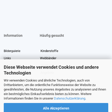
Information
Häufig gesucht
Kinderstoffe
Bildergalerie
Webbänder
Links
Stoffreste
Stoffe Lexikon
Diese Webseite verwendet Cookies und andere
Technologien
Angebote
Über uns
Wir verwenden Cookies und ähnliche Technologien, auch von
Gewerberabatt
Meterware
Drittanbietern, um die ordentliche Funktionsweise der Website zu
Stoffe auf Rechnung
gewährleisten, die Nutzung unseres Angebotes zu analysieren und Ihnen
ein bestmögliches Einkaufserlebnis bieten zu können. Weitere
Information zur Echtheit von Kundenbewertungen
Informationen finden Sie in unserer
Datenschutzerklärung
.
Alle Akzeptieren