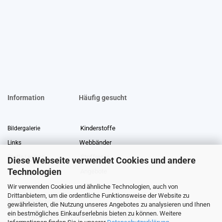
Information
Häufig gesucht
Kinderstoffe
Bildergalerie
Webbänder
Links
Stoffreste
Stoffe Lexikon
Diese Webseite verwendet Cookies und andere
Technologien
Angebote
Über uns
Wir verwenden Cookies und ähnliche Technologien, auch von
Gewerberabatt
Meterware
Drittanbietern, um die ordentliche Funktionsweise der Website zu
Stoffe auf Rechnung
gewährleisten, die Nutzung unseres Angebotes zu analysieren und Ihnen
ein bestmögliches Einkaufserlebnis bieten zu können. Weitere
Information zur Echtheit von Kundenbewertungen