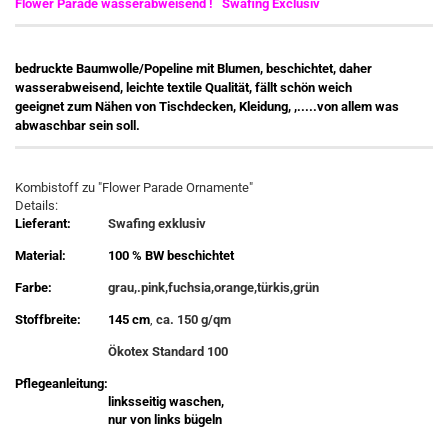
Flower Parade wasserabweisend ! Swafing Exclusiv
bedruckte Baumwolle/Popeline mit Blumen, beschichtet, daher
wasserabweisend, leichte textile Qualität, fällt schön weich
geeignet zum Nähen von Tischdecken, Kleidung, ,.....von allem was
abwaschbar sein soll.
Kombistoff zu "Flower Parade Ornamente"
Details:
Lieferant:
Swafing exklusiv
Material:
100 % BW beschichtet
Farbe:
grau,.pink,fuchsia,orange,türkis,grün
Stoffbreite:
145 cm
,
ca. 150 g/qm
Ökotex Standard 100
Pflegeanleitung:
linksseitig waschen,
nur von links bügeln