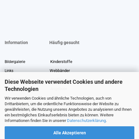
Information
Häufig gesucht
Kinderstoffe
Bildergalerie
Webbänder
Links
Stoffreste
Stoffe Lexikon
Diese Webseite verwendet Cookies und andere
Technologien
Angebote
Über uns
Wir verwenden Cookies und ähnliche Technologien, auch von
Gewerberabatt
Meterware
Drittanbietern, um die ordentliche Funktionsweise der Website zu
Stoffe auf Rechnung
gewährleisten, die Nutzung unseres Angebotes zu analysieren und Ihnen
ein bestmögliches Einkaufserlebnis bieten zu können. Weitere
Information zur Echtheit von Kundenbewertungen
Informationen finden Sie in unserer
Datenschutzerklärung
.
Alle Akzeptieren