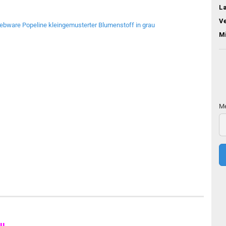
L
V
M
Me
Me