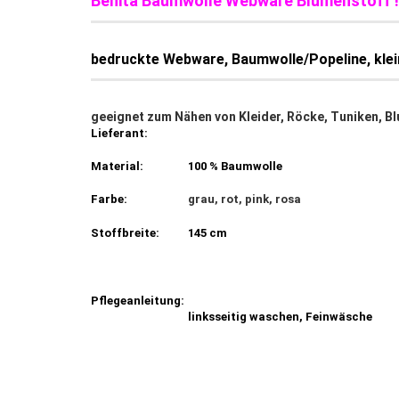
Benita Baumwolle Webware Blumenstoff !
bedruckte Webware, Baumwolle/Popeline,
kle
geeignet zum Nähen von Kleider, Röcke, Tuniken, Bl
Lieferant:
Material:
100 % Baumwolle
Farbe:
grau, rot, pink, rosa
Stoffbreite:
145 cm
Pflegeanleitung:
linksseitig waschen, Feinwäsche