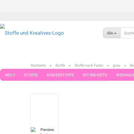
Alle
»
»
»
»
Startseite
Stoffe
Stoffe nach Farbe
grau
Be
NEU !!
STOFFE
KINDERSTOFFE
DIY NÄHSETS
WEIHNAC
« Erster
« zurück
weiter »
Letzter »
140
Artikel in 
WEBBAND WEBBÄNDER
NÄHZUBEHÖR
WOLLE UND ZUBEHÖR