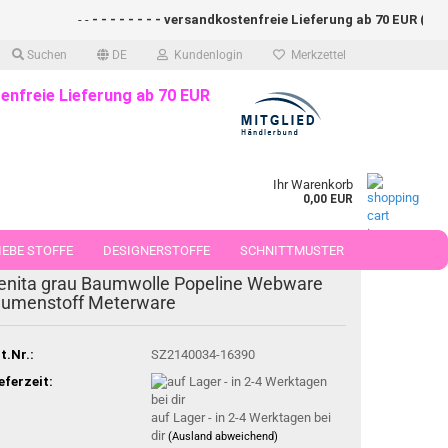
- -
- - - - - - - - versandkostenfreie Lieferung ab 70 EUR (DE)- -
Suchen
DE
Kundenlogin
Merkzettel
enfreie Lieferung ab 70 EUR
Ihr Warenkorb
0,00 EUR
EBE STOFFE
DESIGNERSTOFFE
SCHNITTMUSTER
enita grau Baumwolle Popeline Webware
 50 CM
lumenstoff Meterware
t.Nr.:
SZ2140034-16390
eferzeit:
auf Lager - in 2-4 Werktagen bei
dir
(Ausland abweichend)