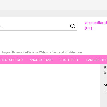
versandkost
Suche...
(DE)
nita grau Baumwolle Popeline Webware Blumenstoff Meterware
HTSSTOFFE NEU
ANGEBOTE SALE
STOFFRESTE
HAMBURGER LI
dieser Kategorie
B
GUTSCHEINE
PORTO-FLATRATE
STOFFE IN STÜCKEN VON 25 UND
B
Ar
Li