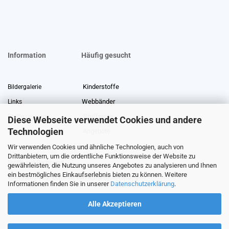
Information
Häufig gesucht
Kinderstoffe
Bildergalerie
Webbänder
Links
Stoffreste
Stoffe Lexikon
Diese Webseite verwendet Cookies und andere
Technologien
Angebote
Über uns
Wir verwenden Cookies und ähnliche Technologien, auch von
Gewerberabatt
Meterware
Drittanbietern, um die ordentliche Funktionsweise der Website zu
Stoffe auf Rechnung
gewährleisten, die Nutzung unseres Angebotes zu analysieren und Ihnen
ein bestmögliches Einkaufserlebnis bieten zu können. Weitere
Information zur Echtheit von Kundenbewertungen
Informationen finden Sie in unserer
Datenschutzerklärung
.
Alle Akzeptieren