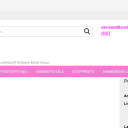
versandkost
Suche...
(DE)
unktestoff Stickerei Batist braun
HTSSTOFFE NEU
ANGEBOTE SALE
STOFFRESTE
HAMBURGER LI
dieser Kategorie
P
GUTSCHEINE
PORTO-FLATRATE
STOFFE IN STÜCKEN VON 25 UND
Ar
Li
L