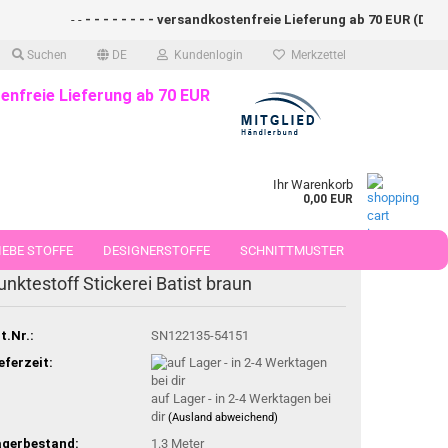
- -
- - - - - - - - versandkostenfreie Lieferung ab 70 EUR (DE)- - 
Suchen
DE
Kundenlogin
Merkzettel
enfreie Lieferung ab 70 EUR
Ihr Warenkorb
0,00 EUR
EBE STOFFE
DESIGNERSTOFFE
SCHNITTMUSTER
-25%
unktestoff Stickerei Batist braun
 50 CM
t.Nr.:
SN122135-54151
eferzeit:
auf Lager - in 2-4 Werktagen bei
dir
(Ausland abweichend)
agerbestand:
1.3
Meter