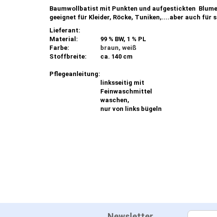
Baumwollbatist mit Punkten und aufgestickten Blum
geeignet für Kleider, Röcke, Tuniken,....aber auch für 
Lieferant:
Material:
99 % BW, 1 % PL
Farbe:
braun, weiß
Stoffbreite:
ca. 140 cm
Pflegeanleitung:
linksseitig mit
Feinwaschmittel
waschen,
nur von links bügeln
Newsletter