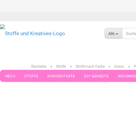
Alle
»
»
»
»
Startseite
Stoffe
Stoffe nach Farbe
braun
P
NEU !!
STOFFE
KINDERSTOFFE
DIY NÄHSETS
WEIHNAC
« Erster
« zurück
weiter »
Letzter »
181
Artikel in 
WEBBAND WEBBÄNDER
NÄHZUBEHÖR
WOLLE UND ZUBEHÖR