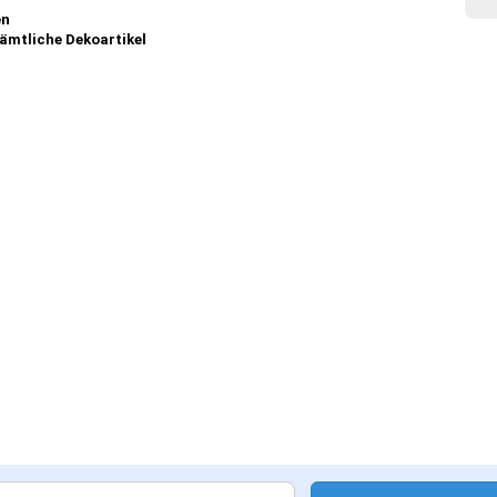
en
sämtliche Dekoartikel