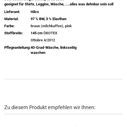
geeignet für Shirts, Leggins, Wäsche, ....alles was dehnbar sein soll
Lieferant:
Hilco
Material:
97 % BW, 3 % Elasthan
Farbe:
braun (milchkaffee), pink
Stoffbreite:
145 cm
ÖKOTEX
Ottobre 4/2012
Pflegeanleitung:
40-Grad-Wäsche, linksseitig
waschen
Zu diesem Produkt empfehlen wir Ihnen: