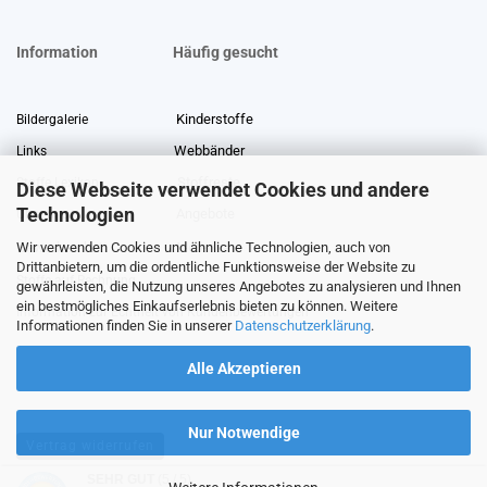
Information
Häufig gesucht
Kinderstoffe
Bildergalerie
Webbänder
Links
Stoffreste
Stoffe Lexikon
Diese Webseite verwendet Cookies und andere
Technologien
Angebote
Über uns
Wir verwenden Cookies und ähnliche Technologien, auch von
Gewerberabatt
Meterware
Drittanbietern, um die ordentliche Funktionsweise der Website zu
Stoffe auf Rechnung
gewährleisten, die Nutzung unseres Angebotes zu analysieren und Ihnen
ein bestmögliches Einkaufserlebnis bieten zu können. Weitere
Information zur Echtheit von Kundenbewertungen
Informationen finden Sie in unserer
Datenschutzerklärung
.
Alle Akzeptieren
Nur Notwendige
Vertrag widerrufen
SEHR GUT
(5 / 5)