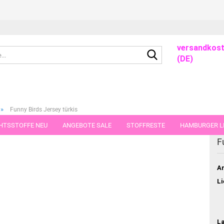
versandkost
Suche...
(DE)
»
Funny Birds Jersey türkis
HTSSTOFFE NEU
ANGEBOTE SALE
STOFFRESTE
HAMBURGER LI
dieser Kategorie
F
GUTSCHEINE
PORTO-FLATRATE
STOFFE IN STÜCKEN VON 25 UND
Ar
Li
L