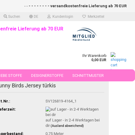
- -
- - - - - - - - versandkostenfreie Lieferung ab 70 EUR (DE)- -
Suchen
DE
Kundenlogin
Merkzettel
enfreie Lieferung ab 70 EUR
Ihr Warenkorb
0,00 EUR
EBE STOFFE
DESIGNERSTOFFE
SCHNITTMUSTER
unny Birds Jersey türkis
 50 CM
t.Nr.:
SV126819-4164_1
eferzeit:
auf Lager - in 2-4 Werktagen bei
dir
(Ausland abweichend)
agerbestand:
0.75
Meter