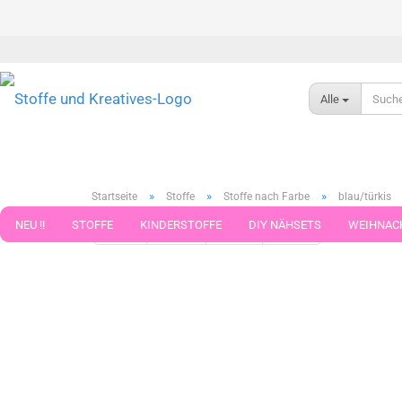
Alle
»
»
»
Startseite
Stoffe
Stoffe nach Farbe
blau/türkis
NEU !!
STOFFE
KINDERSTOFFE
DIY NÄHSETS
WEIHNAC
« Erster
« zurück
weiter »
Letzter »
371
Artikel in 
WEBBAND WEBBÄNDER
NÄHZUBEHÖR
WOLLE UND ZUBEHÖR