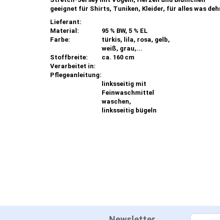
geeignet für Shirts, Tuniken, Kleider, für alles was deh
Lieferant:
Material:
95 % BW, 5 % EL
Farbe:
türkis, lila, rosa, gelb,
weiß, grau,...
Stoffbreite:
ca. 160 cm
Verarbeitet in:
Pflegeanleitung:
linksseitig mit
Feinwaschmittel
waschen,
linksseitig bügeln
Newsletter