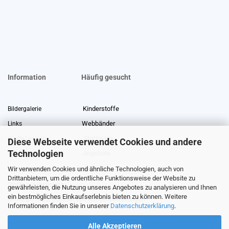
Information
Häufig gesucht
Kinderstoffe
Bildergalerie
Webbänder
Links
Stoffreste
Stoffe Lexikon
Diese Webseite verwendet Cookies und andere
Technologien
Angebote
Über uns
Wir verwenden Cookies und ähnliche Technologien, auch von
Gewerberabatt
Meterware
Drittanbietern, um die ordentliche Funktionsweise der Website zu
Stoffe auf Rechnung
gewährleisten, die Nutzung unseres Angebotes zu analysieren und Ihnen
ein bestmögliches Einkaufserlebnis bieten zu können. Weitere
Information zur Echtheit von Kundenbewertungen
Informationen finden Sie in unserer
Datenschutzerklärung
.
Alle Akzeptieren