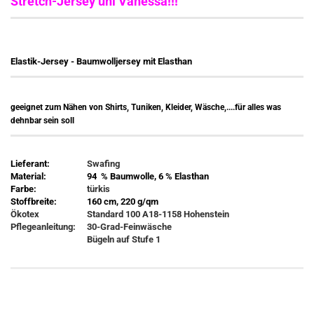
Stretch-Jersey uni Vanessa!!!
Elastik-Jersey - Baumwolljersey mit Elasthan
geeignet zum Nähen von Shirts, Tuniken, Kleider, Wäsche,....für alles was
dehnbar sein soll
Lieferant:
Swafing
Material:
94 % Baumwolle, 6 % Elasthan
Farbe:
türkis
Stoffbreite:
160 cm, 220 g/qm
Ökotex
Standard 100 A18-1158 Hohenstein
Pflegeanleitung:
30-Grad-Feinwäsche
Bügeln auf Stufe 1