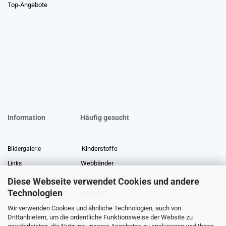
Top-Angebote
Information
Häufig gesucht
Kinderstoffe
Bildergalerie
Webbänder
Links
Stoffreste
Stoffe Lexikon
Diese Webseite verwendet Cookies und andere
Technologien
Angebote
Über uns
Wir verwenden Cookies und ähnliche Technologien, auch von
Gewerberabatt
Meterware
Drittanbietern, um die ordentliche Funktionsweise der Website zu
Stoffe auf Rechnung