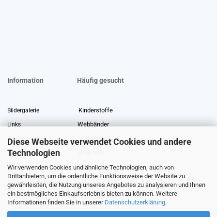
Information
Häufig gesucht
Kinderstoffe
Bildergalerie
Webbänder
Links
Stoffreste
Stoffe Lexikon
Diese Webseite verwendet Cookies und andere
Technologien
Angebote
Über uns
Wir verwenden Cookies und ähnliche Technologien, auch von
Gewerberabatt
Meterware
Drittanbietern, um die ordentliche Funktionsweise der Website zu
Stoffe auf Rechnung
gewährleisten, die Nutzung unseres Angebotes zu analysieren und Ihnen
ein bestmögliches Einkaufserlebnis bieten zu können. Weitere
Information zur Echtheit von Kundenbewertungen
Informationen finden Sie in unserer
Datenschutzerklärung
.