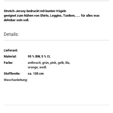
Stretch-Jersey bedruckt mit bunten Vögeln
geeignet zum Nähen von Shirts, Leggins, Tuniken, .... für alles was
dehnbar sein soll.
Details:
Lieferant:
Material:
95 % BW, 5 %
EL
Farbe:
anthrazit, grün, pink, gelb, lila,
orange, weiß
Stoffbreite:
ca. 135 cm
Waschanleitung: