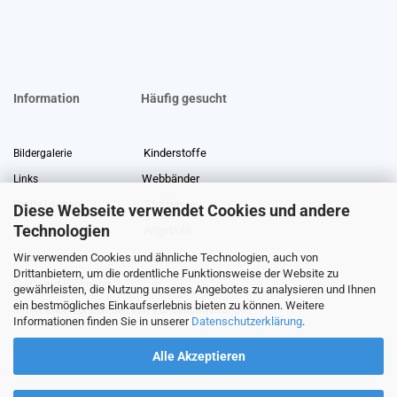
Information
Häufig gesucht
Kinderstoffe
Bildergalerie
Webbänder
Links
Stoffreste
Stoffe Lexikon
Diese Webseite verwendet Cookies und andere
Technologien
Angebote
Über uns
Wir verwenden Cookies und ähnliche Technologien, auch von
Gewerberabatt
Meterware
Drittanbietern, um die ordentliche Funktionsweise der Website zu
Stoffe auf Rechnung
gewährleisten, die Nutzung unseres Angebotes zu analysieren und Ihnen
ein bestmögliches Einkaufserlebnis bieten zu können. Weitere
Information zur Echtheit von Kundenbewertungen
Informationen finden Sie in unserer
Datenschutzerklärung
.
Alle Akzeptieren