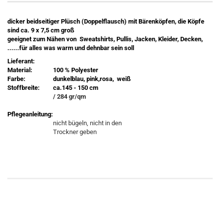
dicker beidseitiger Plüsch (Doppelflausch) mit Bärenköpfen, die Köpfe
sind ca. 9 x 7,5 cm groß
geeignet zum Nähen von Sweatshirts, Pullis, Jacken, Kleider, Decken,
......für alles was warm und dehnbar sein soll
Lieferant:
Material:
100 % Polyester
Farbe:
dunkelblau, pink,rosa, weiß
Stoffbreite:
ca.145 - 150 cm
/ 284 gr/qm
Pflegeanleitung:
nicht bügeln, nicht in den
Trockner geben