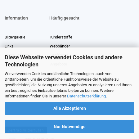
Information
Häufig gesucht
Kinderstoffe
Bildergalerie
Webbänder
Links
Stoffreste
Stoffe Lexikon
Diese Webseite verwendet Cookies und andere
Technologien
Angebote
Über uns
Wir verwenden Cookies und ähnliche Technologien, auch von
Gewerberabatt
Meterware
Drittanbietern, um die ordentliche Funktionsweise der Website zu
Stoffe auf Rechnung
gewährleisten, die Nutzung unseres Angebotes zu analysieren und Ihnen
ein bestmögliches Einkaufserlebnis bieten zu können. Weitere
Information zur Echtheit von Kundenbewertungen
Informationen finden Sie in unserer
Datenschutzerklärung
.
Alle Akzeptieren
Nur Notwendige
Vertrag widerrufen