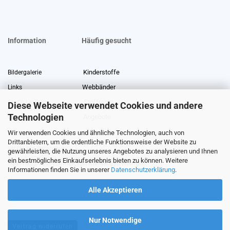
Information
Häufig gesucht
Kinderstoffe
Bildergalerie
Webbänder
Links
Stoffreste
Stoffe Lexikon
Diese Webseite verwendet Cookies und andere
Technologien
Angebote
Über uns
Wir verwenden Cookies und ähnliche Technologien, auch von
Gewerberabatt
Meterware
Drittanbietern, um die ordentliche Funktionsweise der Website zu
Stoffe auf Rechnung
gewährleisten, die Nutzung unseres Angebotes zu analysieren und Ihnen
ein bestmögliches Einkaufserlebnis bieten zu können. Weitere
Information zur Echtheit von Kundenbewertungen
Informationen finden Sie in unserer
Datenschutzerklärung
.
Alle Akzeptieren
Nur Notwendige
Vertrag widerrufen