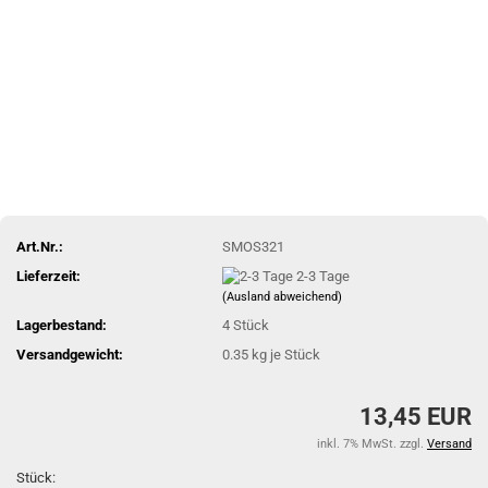
Art.Nr.:
SMOS321
Lieferzeit:
2-3 Tage
(Ausland abweichend)
Lagerbestand:
4
Stück
Versandgewicht:
0.35
kg je Stück
13,45 EUR
inkl. 7% MwSt. zzgl.
Versand
Stück: