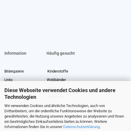
Information
Häufig gesucht
Kinderstoffe
Bildergalerie
Webbänder
Links
Stoffreste
Stoffe Lexikon
Diese Webseite verwendet Cookies und andere
Technologien
Angebote
Über uns
Wir verwenden Cookies und ähnliche Technologien, auch von
Gewerberabatt
Meterware
Drittanbietern, um die ordentliche Funktionsweise der Website zu
Stoffe auf Rechnung
gewährleisten, die Nutzung unseres Angebotes zu analysieren und Ihnen
ein bestmögliches Einkaufserlebnis bieten zu können. Weitere
Information zur Echtheit von Kundenbewertungen
Informationen finden Sie in unserer
Datenschutzerklärung
.