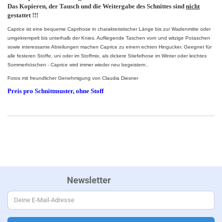
Das Kopieren, der Tausch und die Weitergabe des Schnittes sind
nicht
gestattet !!!
Caprice ist eine bequeme Caprihose in charakteristischer Länge bis zur Wadenmitte oder
umgekrempelt bis unterhalb der Knies. Aufliegende Taschen vorn und witzige Potaschen
sowie interessante Abteilungen machen Caprice zu einem echten Hingucker. Geegnet für
alle festeren Stoffe, uni oder im Stoffmix, als dickere Stiefelhose im Winter oder leichtes
Sommerhöschen - Caprice wird immer wieder neu begeistern.
.
Fotos mit freundlicher Genehmigung von Claudia Diesner
Preis pro Schnittmuster, ohne Stoff
Newsletter