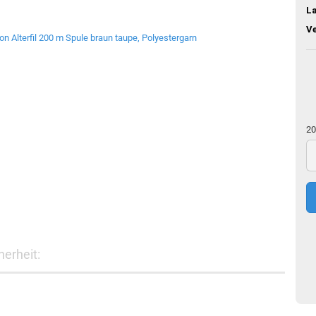
L
V
20
20
m
erheit: