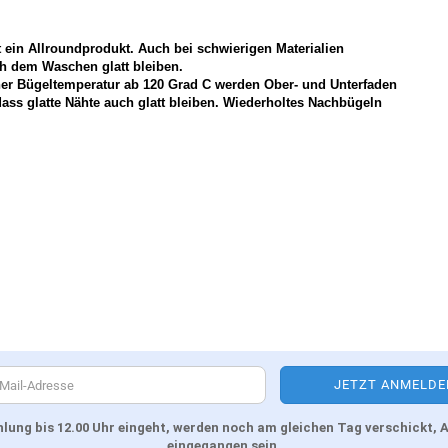
t ein Allroundprodukt. Auch bei schwierigen Materialien
ach dem Waschen glatt bleiben.
ner Bügeltemperatur ab 120 Grad C werden Ober- und Unterfaden
dass glatte Nähte auch glatt bleiben. Wiederholtes Nachbügeln
Zahlung bis 12.00 Uhr eingeht, werden noch am gleichen Tag verschickt
eingegangen sein.