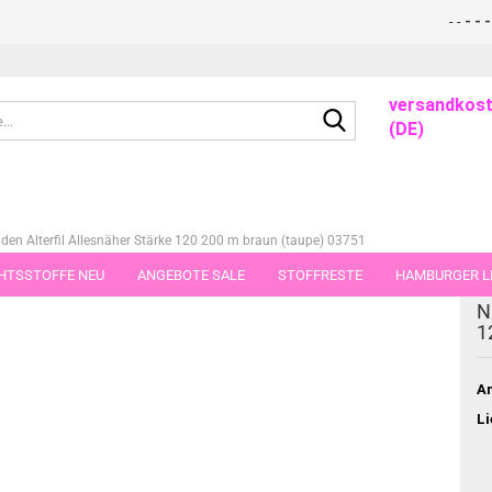
- -
- - - 
versandkost
Suche...
(DE)
en Alterfil Allesnäher Stärke 120 200 m braun (taupe) 03751
HTSSTOFFE NEU
ANGEBOTE SALE
STOFFRESTE
HAMBURGER LI
ieser Kategorie
N
GUTSCHEINE
PORTO-FLATRATE
STOFFE IN STÜCKEN VON 25 UND
1
Ar
Li