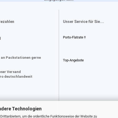
Bezahlen
Unser Service für Sie....
Porto-Flatrate !!
d
 an Packstationen gerne
Top-Angebote
oser Versand
uro deutschlandweit
ndere Technologien
rittanbietern, um die ordentliche Funktionsweise der Website zu