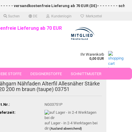
- - - - - versandkostenfreie Lieferung ab 70 EUR (DE)- - - - - - - - schnel
Suchen
DE
Kundenlogin
Merkzettel
enfreie Lieferung ab 70 EUR
Ihr Warenkorb
0,00 EUR
EBE STOFFE
DESIGNERSTOFFE
SCHNITTMUSTER
ähgarn Nähfaden Alterfil Allesnäher Stärke
 50 CM
20 200 m braun (taupe) 03751
t.Nr.:
NG03751P
eferzeit:
auf Lager - in 2-4 Werktagen bei
dir
(Ausland abweichend)