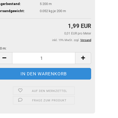
agerbestand:
5
200 m
ersandgewicht:
0.052
kg je 200 m
1,99 EUR
0,01 EUR pro Meter
inkl. 19% MwSt. zzgl.
Versand
0 m:
0
AUF DEN MERKZETTEL
FRAGE ZUM PRODUKT