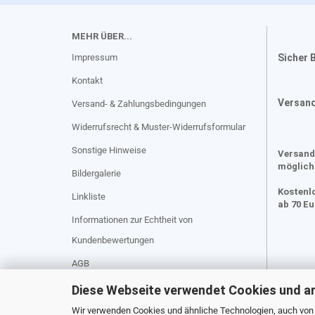
MEHR ÜBER...
Impressum
Sicher 
Kontakt
Versan
Versand- & Zahlungsbedingungen
Widerrufsrecht & Muster-Widerrufsformular
Sonstige Hinweise
Versand
möglich
Bildergalerie
Kostenl
Linkliste
ab 70 E
Informationen zur Echtheit von
Kundenbewertungen
AGB
Privatsphäre und Datenschutz
Diese Webseite verwendet Cookies und a
Cookie Einstellungen
Wir verwenden Cookies und ähnliche Technologien, auch von D