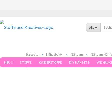
Alle
»
»
»
Startseite
Nähzubehör
Nähgarn
Nähgarn Nähfad
NEU !!
STOFFE
KINDERSTOFFE
DIY NÄHSETS
WEIHNAC
« Erster
« zurück
weiter »
Letzter »
75
Artikel in d
WEBBAND WEBBÄNDER
NÄHZUBEHÖR
WOLLE UND ZUBEHÖR